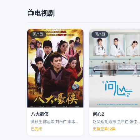
📺
电视剧
国产剧
国产剧
八大豪侠
问心2
黄秋生 陈冠希 刘松仁 李冰冰 …
赵又廷 毛晓彤 金世佳 张佳宁 …
已完结
更新至第12集