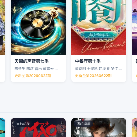
天赐的声音第七季
中餐厅第十季
陈楚生 陈欢 管乐 黄霄云 …
黄晓明 王俊凯 昆凌 靳梦佳 …
.
更新至第20260622期
更新至第20260622期
日韩动漫
国产动漫