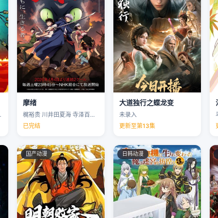
摩绪
大道独行之蝶龙变
克里斯·帕内尔 …
梶裕贵 川井田夏海 寺泽百花 下野纮 …
未录入
已完结
更新至第13集
国产动漫
日韩动漫