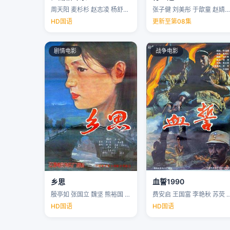
周天阳 麦杉杉 赵志凌 杨舒米 …
张子健 刘美彤 于歆童 赵婧祎 …
HD国语
更新至第08集
剧情电影
战争电影
乡思
血誓1990
殷亭如 张国立 魏坚 熊裕国 …
费安启 王国富 李艳秋 苏荧 
HD国语
HD国语