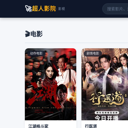
🚀
超人影院
· 影视
🎬
电影
动作电影
剧情电影
江湖格斗家
行医道