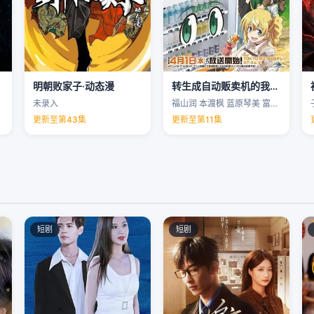
明朝败家子·动态漫
转生成自动贩卖机的我今天也在迷宫徘徊第三季
未录入
福山润 本渡枫 蓝原琴美 富田美忧 …
更新至第43集
更新至第11集
短剧
短剧