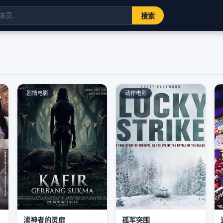
搜索
剧情电影
动作电影
渎神者的灵扉
孤军突围