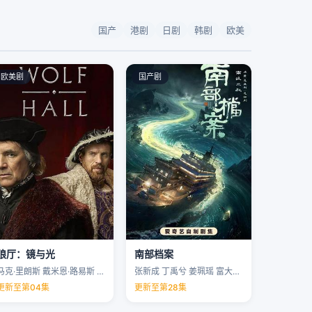
国产
港剧
日剧
韩剧
欧美
欧美剧
国产剧
狼厅：镜与光
南部档案
马克·里朗斯 戴米恩·路易斯 凯特·菲利普斯 托马斯·布罗迪-桑斯特 …
张新成 丁禹兮 姜珮瑶 富大龙 …
更新至第04集
更新至第28集