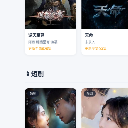
逆天至尊
天命
阿旦 糖醋里脊 诗福
未录入
更新至第525集
更新至第03集
📱
短剧
短剧
短剧