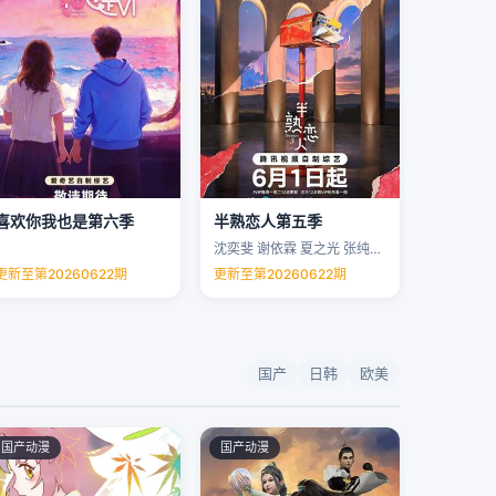
喜欢你我也是第六季
半熟恋人第五季
沈奕斐 谢依霖 夏之光 张纯烨 …
更新至第20260622期
更新至第20260622期
国产
日韩
欧美
国产动漫
国产动漫