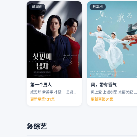
韩国剧
日本剧
第一个男人
风，带有香气
咸恩静 尹善宇 朴健一 吴贤庆 …
见上爱 上坂树里 水野美纪 早坂美海 …
更新至第131集
更新至第61集
🎤
综艺