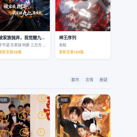
被家族抛弃，我觉醒九亿属性点
神王序列
子不语 乐芙球 阿斯 三方方 …
未知
更新至第39集
更新至第195集
都市
言情
悬疑
短剧
短剧