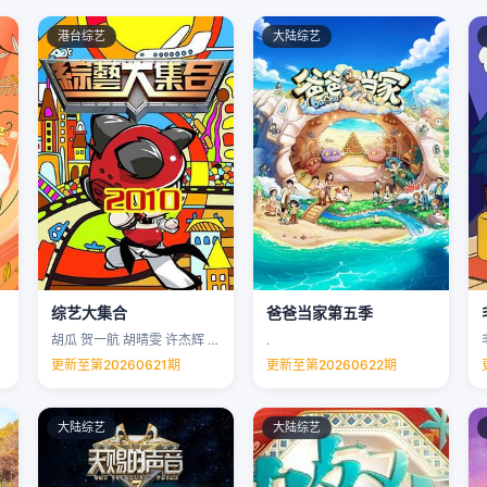
港台综艺
大陆综艺
综艺大集合
爸爸当家第五季
胡瓜 贺一航 胡晴雯 许杰辉 …
.
更新至第20260621期
更新至第20260622期
大陆综艺
大陆综艺