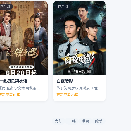
国产剧
国产剧
一念初见锦衣谣
白夜暗影
张南 查杰 李奕臻 葛秋谷 …
茅子俊 周彦辰 庞瀚辰 王佳宇 …
更新至第10集
更新至第23集
大陆
日韩
港台
欧美