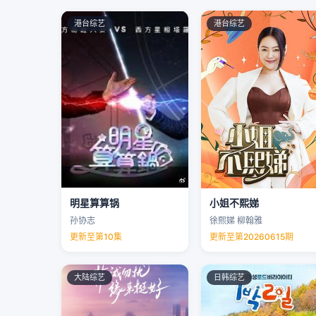
港台综艺
港台综艺
明星算算锅
小姐不熙娣
孙协志
徐熙娣 柳翰雅
更新至第10集
更新至第20260615期
大陆综艺
日韩综艺