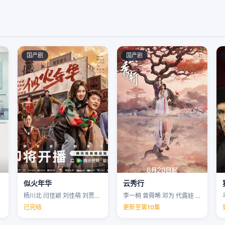
国产剧
国产剧
似火年华
云秀行
杨川北 闫佳颖 刘佳萌 刘贾玺 …
李一桐 曾舜晞 邓为 代露娃 …
已完结
更新至第10集