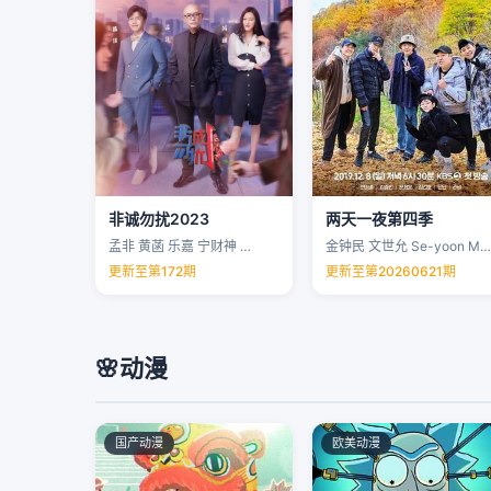
非诚勿扰2023
两天一夜第四季
孟非 黄菡 乐嘉 宁财神 …
金钟民 文世允 Se-yoon Moon …
更新至第172期
更新至第20260621期
🌸
动漫
国产动漫
欧美动漫