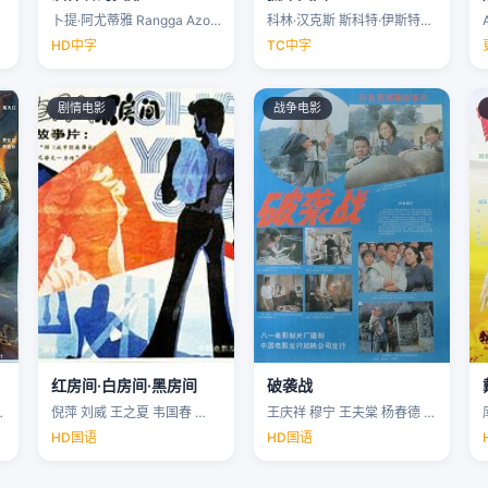
卜提·阿尤蒂雅 Rangga Azof Nadya …
科林·汉克斯 斯科特·伊斯特伍德 安洁纽·艾莉丝-泰勒 泰勒·约翰·史密斯 …
HD中字
TC中字
剧情电影
战争电影
红房间·白房间·黑房间
破袭战
…
倪萍 刘威 王之夏 韦国春 …
王庆祥 穆宁 王夫棠 杨春德 …
HD国语
HD国语