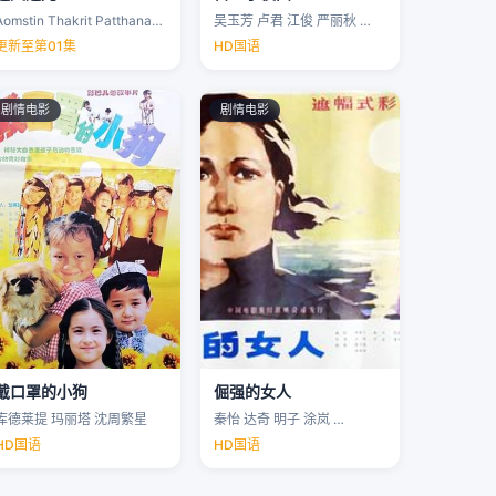
Aomstin Thakrit Patthanaworakit
吴玉芳 卢君 江俊 严丽秋 …
更新至第01集
HD国语
剧情电影
剧情电影
戴口罩的小狗
倔强的女人
库德莱提 玛丽塔 沈周繁星
秦怡 达奇 明子 涂岚 …
HD国语
HD国语