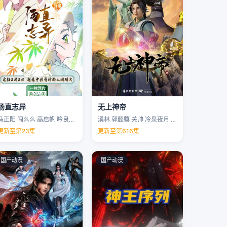
汤直志异
无上神帝
马正阳 阎么么 高启帆 吟良犬 …
溪林 郭懿骧 关帅 冷泉夜月 …
更新至第23集
更新至第616集
国产动漫
国产动漫