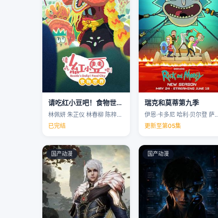
请吃红小豆吧！食物世界第一季
瑞克和莫蒂第九季
林佩妍 朱芷仪 林春柳 陈梓聪 …
伊恩·卡多尼 哈利·贝尔登 萨拉·乔克 
已完结
更新至第05集
国产动漫
国产动漫