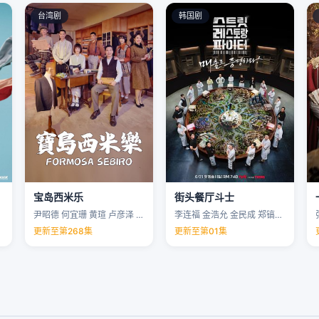
台湾剧
韩国剧
宝岛西米乐
街头餐厅斗士
尹昭德 何宜珊 黄瑄 卢彦泽 …
李连福 金浩允 金民成 郑镐泳 …
更新至第268集
更新至第01集