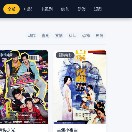
全部
电影
电视剧
综艺
动漫
短剧
动作
喜剧
爱情
科幻
恐怖
剧情
剧情电影
剧情电影
迷失之光
古堡小夜曲